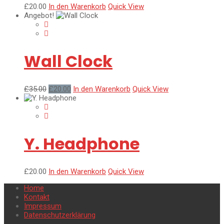
£
20.00
In den Warenkorb
Quick View
Angebot!
Wall Clock
Ursprünglicher
Aktueller
£
35.00
£
20.00
In den Warenkorb
Quick View
Preis
Preis
war:
ist:
£35.00
£20.00.
Y. Headphone
£
20.00
In den Warenkorb
Quick View
Home
Kontakt
Impressum
Datenschutzerklärung