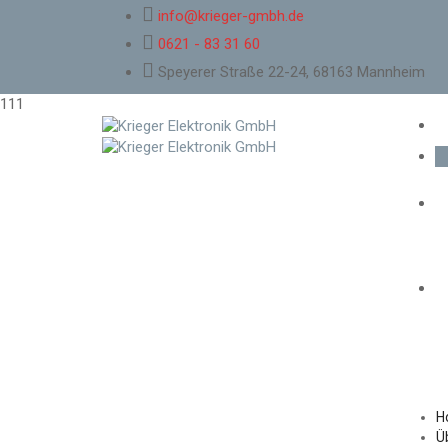
info@krieger-gmbh.de
0621 - 83 31 60
Speyerer Straße 22-24, 68163 Mannheim
111
H
Ü