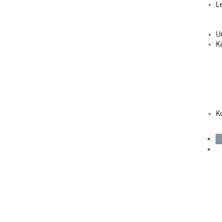
L
U
Ka
K