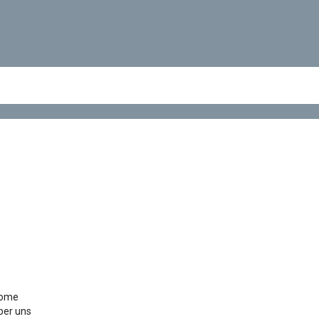
ome
ber uns