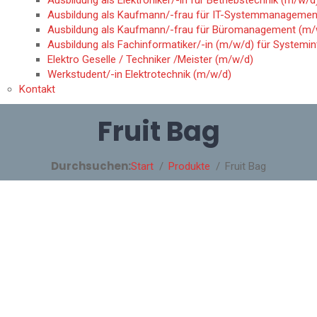
Ausbildung als Elektroniker/-in für Betriebstechnik (m/w/d
Ausbildung als Kaufmann/-frau für IT-Systemmanagemen
Ausbildung als Kaufmann/-frau für Büromanagement (m/
Ausbildung als Fachinformatiker/-in (m/w/d) für Systemin
Elektro Geselle / Techniker /Meister (m/w/d)
Werkstudent/-in Elektrotechnik (m/w/d)
Kontakt
Fruit Bag
Durchsuchen:
Start
Produkte
Fruit Bag