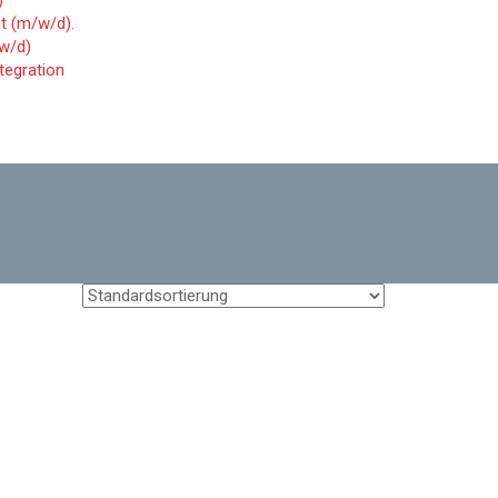
)
t (m/w/d).
w/d)
tegration