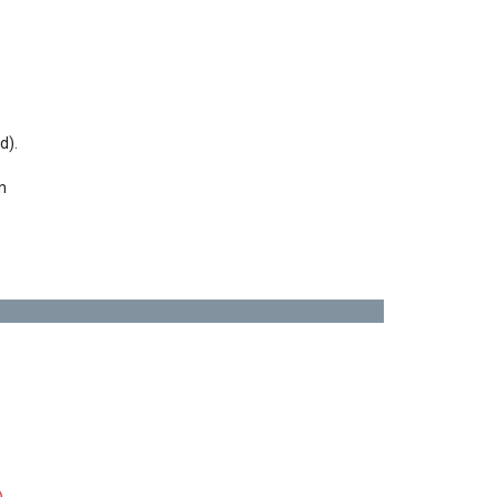
d).
n