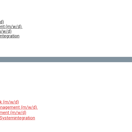
/d)
nt (m/w/d).
m/w/d)
integration
ik (m/w/d)
anagement (m/w/d).
ement (m/w/d)
 Systemintegration