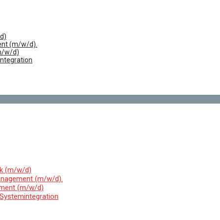
/d)
nt (m/w/d).
m/w/d)
integration
ik (m/w/d)
anagement (m/w/d).
ement (m/w/d)
 Systemintegration